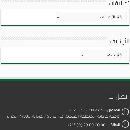
تصنيفات
تصنيفات
الأرشيف
الأرشيف
اتصل بنا
العنوان :
كلية الآداب واللغات،
جامعة غرداية، المنطقة العلمية، ص ب 455، غرداية، 47000، الجزائر
الهاتف :
00 00 00 29 (0) 213+