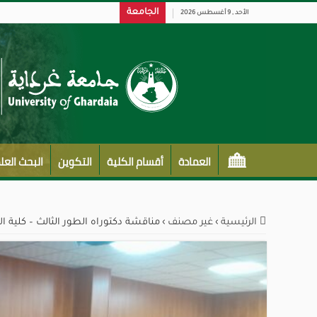
الجامعة
الأحد , 9 أغسطس 2026
العمادة
أقسام الكلية
التكوين
البحث الع
الرئيسية
›
غير مصنف
›
مناقشة دكتوراه الطور الثالث – كلية ال