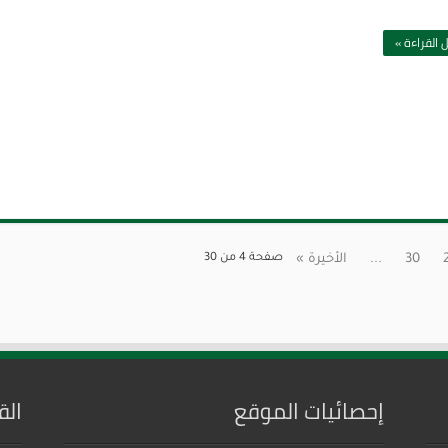
 القراءة »
30
...
الأخيرة »
صفحة 4 من 30
إحصائيات الموقع
الق