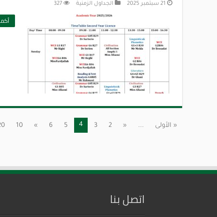
21 سبتمبر 2025
الجداول الزمنية
327
أكمل
4
« الأولى
...
«
2
3
5
6
»
10
20
اتصل بنا