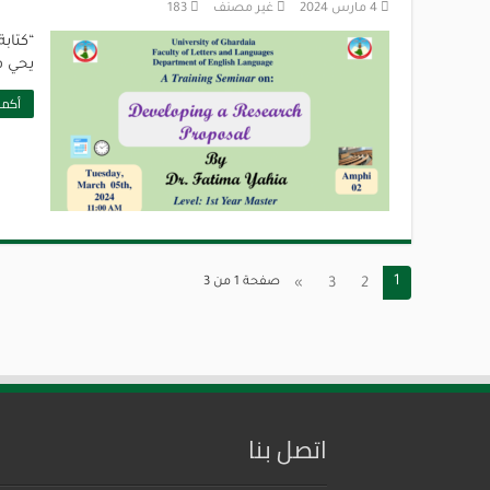
4 مارس 2024
غير مصنف
183
يحي فاطيمة. 
أكمل
1
2
3
»
صفحة 1 من 3
اتصل بنا