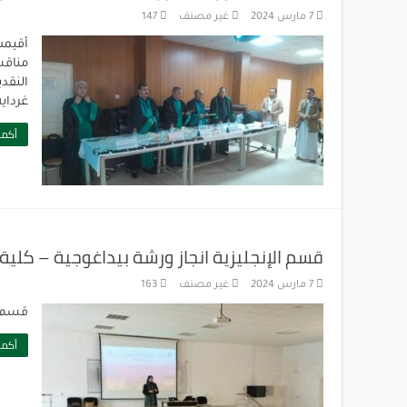
7 مارس 2024
غير مصنف
147
أقيمت
مناقش
النقد
غرداي
أكمل
قسم الإنجليزية انجاز ورشة بيداغوجية – كلية ا
7 مارس 2024
غير مصنف
163
قسم ال
أكمل