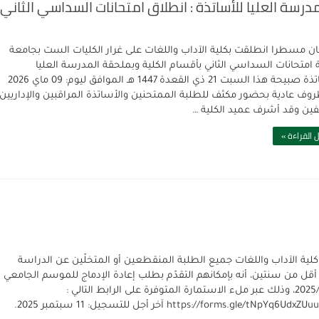
مدرسة العليا للأساتذة : انطلاق امتحانات السداسي الثاني
ان مسطرا انطلقت بكلية الآداب واللغات على غرار الكليات الست بجامعة
ة امتحانات السداسي الثاني بأقسام الكلية وبملحقة المدرسة العليا
للأساتذة صبيحة هذا السبت 21 ذي القعدة 1447 هـ الموافق ليوم: 09 ماي 2026
وف عادية بحضور مكثف للطلبة الممتحنين والأساتذة المراقبين والإداريين
فين وقد أشرف عميد الكلية …
 القراءة »
كلية الآداب واللغات جميع الطلبة المنقطعين أو المتخلّين عن الدراسة
أقل من سنتين، أنه بإمكانهم التقدّم بطلب إعادة الإدماج للموسم الجامعي
2025/2026، وذلك عبر ملء الاستمارة المتوفرة على الرابط التالي :
https://forms.gle/tNpYq6Ud آخر أجل للتسجيل: 11 سبتمبر 2025.