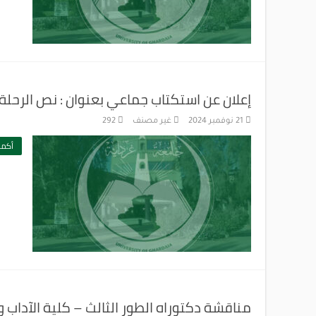
إعلان عن استكتاب جماعي بعنوان : نص الرحلة ف
21 نوفمبر 2024
غير مصنف
292
أكمل
مناقشة دكتوراه الطور الثالث – كلية الآداب و