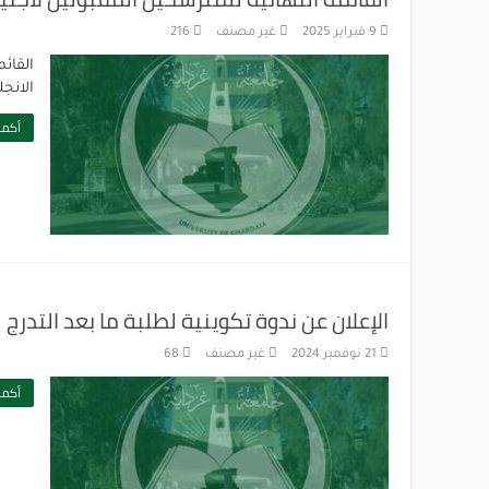
9 فبراير 2025
غير مصنف
216
القائ
الانجليزية
أكمل
الإعلان عن ندوة تكوينية لطلبة ما بعد التدرج
21 نوفمبر 2024
غير مصنف
68
أكمل