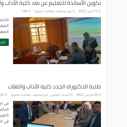
تكوين الأساتذة للتعليم عن بعد كلية الآداب وا
12 أبريل 2023
غير مصنف
,
مقالات مميزة
148
التعل
المهن
أكمل
طلبة الدكتوراه الجدد كلية الآداب واللغات
20 مارس 2023
البحث العلمي
,
غير مصنف
,
مقالات مميزة
126
الدكت
تأطير
في الد