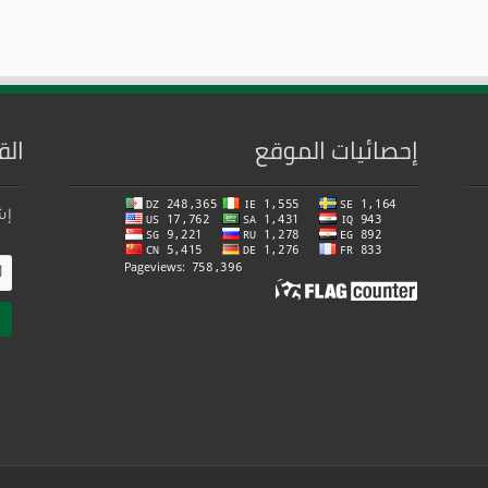
إحصائيات الموقع
الق
إش