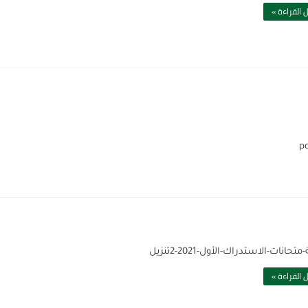
 القراءة »
متحانات-الاستدراك-الأول-2021-2تنزيل
 القراءة »