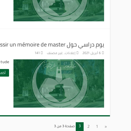
يوم دراسي حول Comment réussir un mémoire de master
6 أبريل 2021
إعلانات
,
غير مصنف
141
’étude
أكمل
3
«
1
2
صفحة 3 من 3